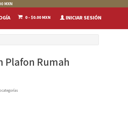
00 MXN
OGÍA
INICIAR SESIÓN
0 - $0.00 MXN
an Plafon Rumah
bcategorías