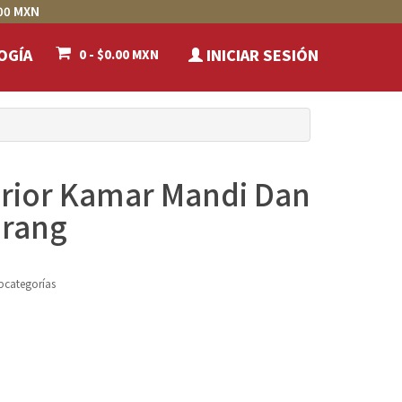
00 MXN
OGÍA
INICIAR SESIÓN
0 - $0.00 MXN
erior Kamar Mandi Dan
arang
bcategorías