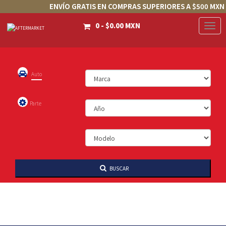
ENVÍO GRATIS EN COMPRAS SUPERIORES A $500 MXN
0 - $0.00 MXN
Togg
AFTERMARKET
Navig
Auto
Parte
BUSCAR